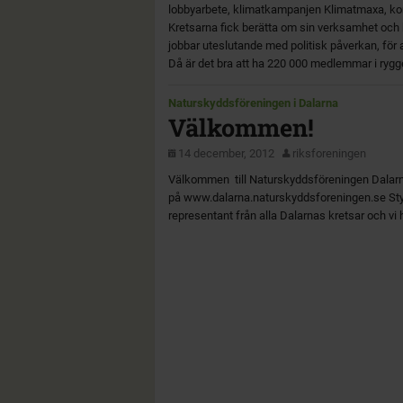
lobbyarbete, klimatkampanjen Klimatmaxa, k
Kretsarna fick berätta om sin verksamhet oc
jobbar uteslutande med politisk påverkan, för at
Då är det bra att ha 220 000 medlemmar i rygge
Naturskyddsföreningen i Dalarna
Välkommen!
14 december, 2012
riksforeningen
Välkommen till Naturskyddsföreningen Dalarna
på www.dalarna.naturskyddsforeningen.se Sty
representant från alla Dalarnas kretsar och vi h