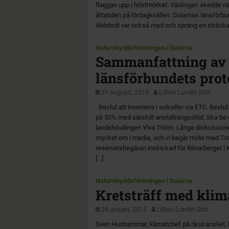
flaggan upp i höstmörket. Växlingen skedde nä
åttatiden på lördagkvällen. Dalarnas länsförb
Ahlstedt var också med och sprang en sträcka 
Naturskyddsföreningen i Dalarna
Sammanfattning av
länsförbundets prot
31 augusti, 2015
Lillian Lundin Stöt
Beslut att investera i solceller via ETC. Beslut
på 50% med särskilt anställningsstöd. Ska b
landshövdingen Ylva Thörn. Långa diskussioner
mycket om i media, och vi begär möte med Tra
reservatsbegäran inskickad för Rövarberget i 
[…]
Naturskyddsföreningen i Dalarna
Kretsträff med kli
28 januari, 2015
Lillian Lundin Stöt
Sven Hunhammar, klimatchef på rikskansliet, 