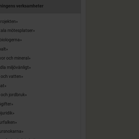
ningens verksamheter
rojekten
tala mötesplatser
biologerna
alt
or och mineral
la miljövänligt
 och vatten
mat
 och jordbruk
ögifter
öjuridik
urfalken
ursnokarna