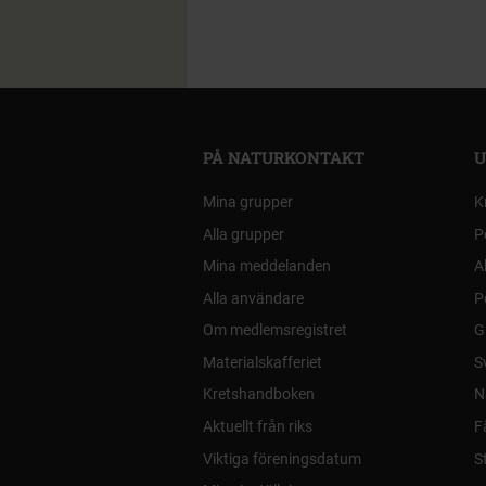
PÅ NATURKONTAKT
U
Mina grupper
K
Alla grupper
P
Mina meddelanden
A
Alla användare
P
Om medlemsregistret
G
Materialskafferiet
S
Kretshandboken
N
Aktuellt från riks
F
Viktiga föreningsdatum
S