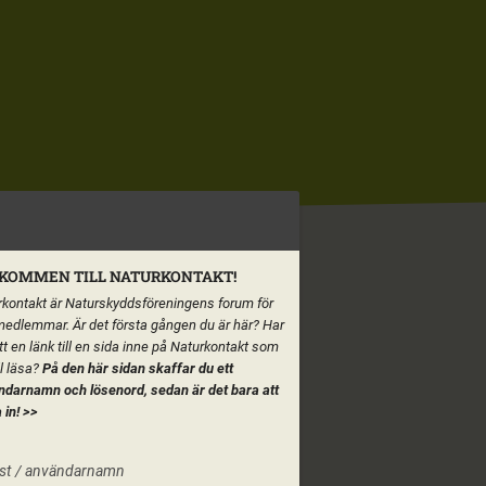
KOMMEN TILL NATURKONTAKT!
kontakt är Naturskyddsföreningens forum för
medlemmar. Är det första gången du är här? Har
tt en länk till en sida inne på Naturkontakt som
ll läsa?
På den här sidan skaffar du ett
ndarnamn och lösenord, sedan är det bara att
 in!
>>
st / användarnamn