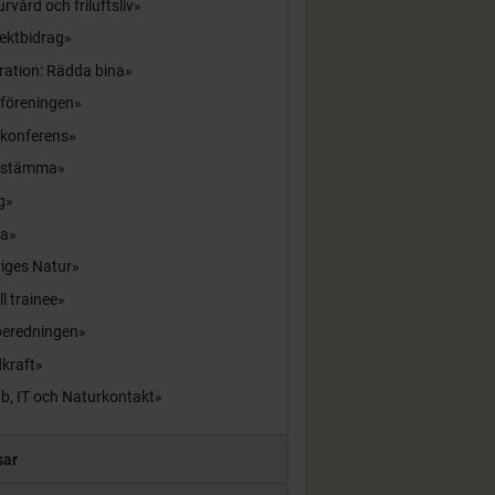
rvård och friluftsliv
ektbidrag
ration: Rädda bina
sföreningen
skonferens
sstämma
g
la
iges Natur
ll trainee
beredningen
kraft
b, IT och Naturkontakt
sar