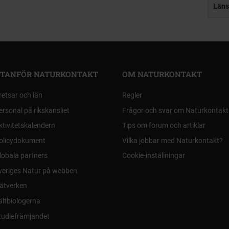
Läns
TANFÖR NATURKONTAKT
OM NATURKONTAKT
retsar och län
Regler
ersonal på rikskansliet
Frågor och svar om Naturkontakt
ktivitetskalendern
Tips om forum och artiklar
olicydokument
Vilka jobbar med Naturkontakt?
lobala partners
Cookie-inställningar
veriges Natur på webben
ätverken
ältbiologerna
tudiefrämjandet