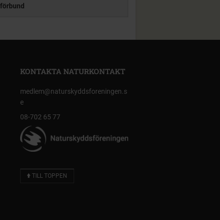
förbund
KONTAKTA NATURKONTAKT
medlem@naturskyddsforeningen.s
e
08-702 65 77
TILL TOPPEN