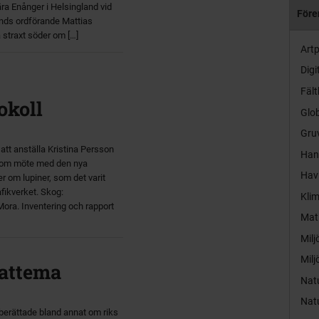
ra Enånger i Helsingland vid
Före
unds ordförande Mattias
straxt söder om […]
Artp
Digi
Fält
okoll
Glob
Gruv
 att anställa Kristina Persson
Hand
e om möte med den nya
Hav
 om lupiner, som det varit
fikverket. Skog:
Kli
Mora. Inventering och rapport
Mat
Milj
Milj
mattema
Nat
Nat
berättade bland annat om riks