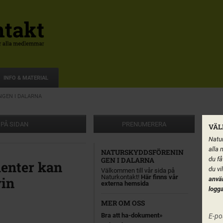
INFO & MATERIAL
GEN I DALARNA
 PÅ SIDAN
PRENUMERERA
VÄL
Natur
alla 
NATURSKYDDSFÖRENIN
du få
GEN I DALARNA
enter kan
du vi
Välkommen till vår sida på
Naturkontakt!
Här finns vår
win
anvä
externa hemsida
logga
MER OM OSS
Bra att ha-dokument
E-po