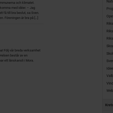
Natu
ommunerna och klimatet.
h komma med idéer. – Jag
Proj
t få till bra beslut, sa Sven.
Ope
n. Föreningen är bra på […]
Rik
Rik
Rik
Sko
! Följ vår breda verksamhet
Sko
relsen består av en
ar ett länskansli i Mora.
Sver
Idee
Val
Vind
Web
Kret